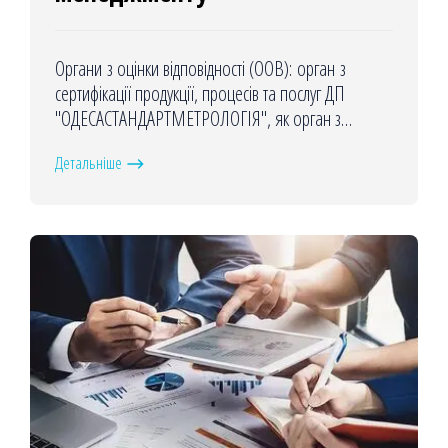
Органи з оцінки відповідності (ООВ): орган з
сертифікації продукції, процесів та послуг ДП
"ОДЕСАСТАНДАРТМЕТРОЛОГІЯ", як орган з
сертифікації систем менеджменту та Центр з оцінки
Детальніше
відповідності, якості та
стандартизації Миколаївської Філії
ДП «ОДЕСАСТАНДАРТМЕТРОЛОГІЯ», як орган з
сертифікації систем менеджменту.