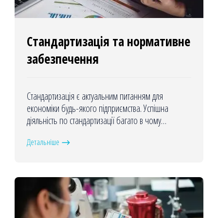
Стандартизація та нормативне
забезпечення
Стандартизація є актуальним питанням для
економіки будь-якого підприємства. Успішна
діяльність по стандартизації багато в чому
залежить від інформованості, системності та
Детальніше
впорядкованості дій.