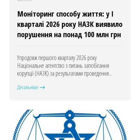
Моніторинг способу життя: у І
кварталі 2026 року НАЗК виявило
порушення на понад 100 млн грн
Упродовж першого кварталу 2026 року
Національне агентство з питань запобігання
корупції (НАЗК) за результатами проведення
моніторингів способу життя (МСЖ) скерувало до
Детальніше
правоохоронних органів 13 матеріалів та
обґрунтованих висновків з виявленими ознаками
порушень на загальну суму понад 100 млн грн.