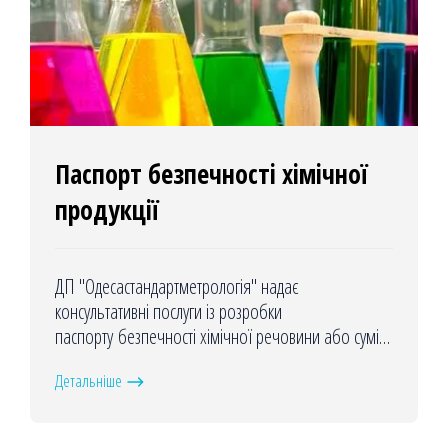
Паспорт безпечності хімічної
продукції
ДП "Одесастандартметрологія" надає
консультативні послуги із розробки
паспорту безпечності хімічної речовини або суміші
українською та/або англійською мовою, з
Детальніше
урахуванням національних та міжнародних вимог
до такого типу документу.