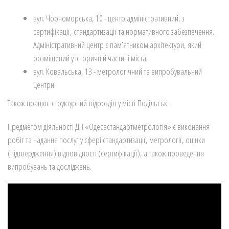
вул. Чорноморська, 10 - центр адміністративний, з
сертифікації, стандартизації та нормативного забезпечення.
Адміністративний центр є пам’ятником архітектури, який
розміщений у історичній частині міста;
вул. Ковальська, 13 - метрологічний та випробувальний
центри.
Також працює структурний підрозділ у місті Подільськ.
Предметом діяльності ДП «Одесастандартметрологія» є виконання
робіт та надання послуг у сфері стандартизації, метрології, оцінки
(підтвердження) відповідності (сертифікації), а також проведення
випробувань та досліджень.