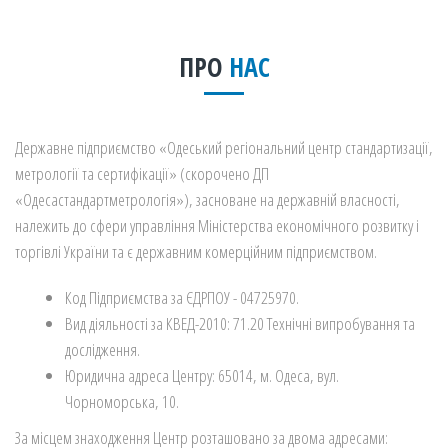
ПРО
НАС
Державне підприємство «Одеський регіональний центр стандартизації,
метрології та сертифікації» (скорочено ДП
«Одесастандартметрологія»), засноване на державній власності,
належить до сфери управління Міністерства економічного розвитку і
торгівлі України та є державним комерційним підприємством.
Код Підприємства за ЄДРПОУ - 04725970.
Вид діяльності за КВЕД-2010: 71.20 Технічні випробування та
дослідження.
Юридична адреса Центру: 65014, м. Одеса, вул.
Чорноморська, 10.
За місцем знаходження Центр розташовано за двома адресами: