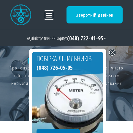
Зворотній дзвінок
(048) 722-41-95
Адміністративний корпус
ПОВІРКА ЛІЧИЛЬНИКІВ
МЕТРОЛОГІЧНІ
ПОСЛУГИ
(048) 726-05-05
Пропонуємо широкий спектр послуг з метрологічного
забезпечення вашого виробництва, маємо велику
нормативну та сучасну технічну базу, кваліфікованих
фахівців.
Детальніше