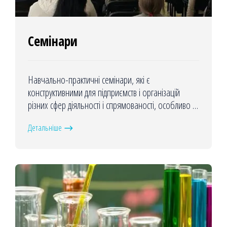
Семінари
Навчально-практичні семінари, які є
конструктивними для підприємств і організацій
різних сфер діяльності і спрямованості, особливо в
умовах глобальної кризи, коли необхідний
Детальніше
особливий підхід до управління компанії з метою
підвищення результативності та ефективність
виробничої діяльності в сучасних умовах.