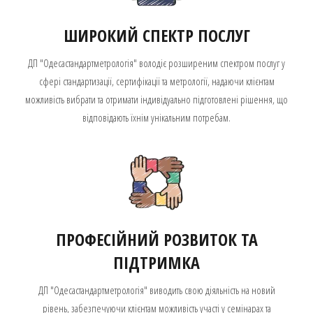
ШИРОКИЙ СПЕКТР ПОСЛУГ
ДП "Одесастандартметрологія" володіє розширеним спектром послуг у
сфері стандартизації, сертифікації та метрології, надаючи клієнтам
можливість вибрати та отримати індивідуально підготовлені рішення, що
відповідають їхнім унікальним потребам.
ПРОФЕСІЙНИЙ РОЗВИТОК ТА
ПІДТРИМКА
ДП "Одесастандартметрологія" виводить свою діяльність на новий
рівень, забезпечуючи клієнтам можливість участі у семінарах та