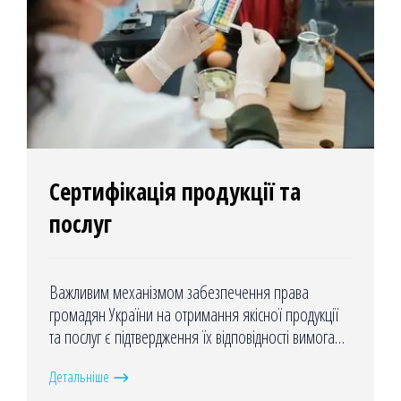
Сертифікація продукції та
послуг
Важливим механізмом забезпечення права
громадян України на отримання якісної продукції
та послуг є підтвердження їх відповідності вимогам
національних стандартів, зокрема - процедура
Детальніше
сертифікації і оцінки відповідності технічним