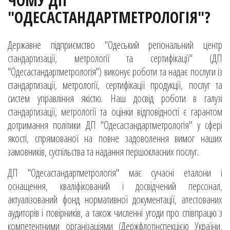
ЧОМУ ДП
"ОДЕСАСТАНДАРТМЕТРОЛОГІЯ"?
Державне підприємство "Одеський регіональний центр
стандартизації, метрології та сертифікації" (ДП
"Одесастандартметрологія") виконує роботи та надає послуги із
стандартизації, метрології, сертифікації продукції, послуг та
систем управління якістю. Наш досвід роботи в галузі
стандартизації, метрології та оцінки відповідності є гарантом
дотримання політики ДП "Одесастандартметрологія" у сфері
якості, спрямованої на повне задоволення вимог наших
замовників, суспільства та надання першокласних послуг.
ДП "Одесастандартметрологія" має сучасні еталони і
оснащення, кваліфікований і досвідчений персонал,
актуалізований фонд нормативної документації, атестованих
аудиторів і повірників, а також численні угоди про співпрацю з
компетентними організаціями (Держфлотінспекцією України,