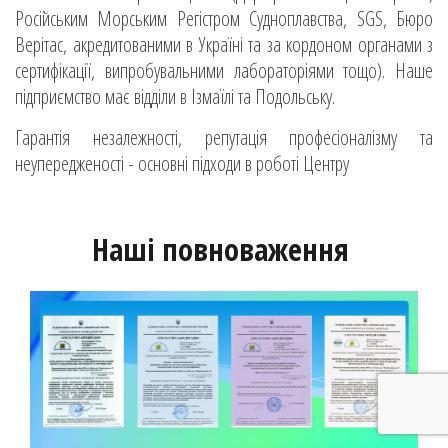
Російським Морським Регістром Судноплавства, SGS, Бюро
Верітас, акредитованими в Україні та за кордоном органами з
сертифікації, випробувальними лабораторіями тощо). Наше
підприємство має відділи в Ізмаїлі та Подольську.
Гарантія незалежності, репутація професіоналізму та
неупередженості - основні підходи в роботі Центру
Наші повноваження