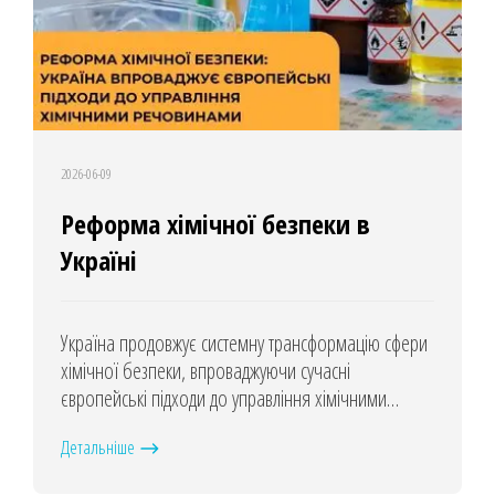
2026-06-09
Реформа хімічної безпеки в
Україні
Україна продовжує системну трансформацію сфери
хімічної безпеки, впроваджуючи сучасні
європейські підходи до управління хімічними
речовинами та виконуючи зобов’язання на шляху
Детальніше
до членства в Європейському Союзі.