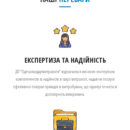
ЕКСПЕРТИЗА ТА НАДІЙНІСТЬ
ДП "Одесастандартметрологія" відзначається високою експертною
компетентністю та надійністю в галузі метрології, надаючи послуги
ефективної повірки приладів та випробувань, що гарантує точність та
достовірність вимірювань.