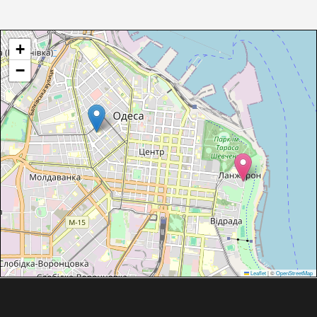
+
−
Leaflet
|
©
OpenStreetMap