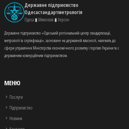
Державне підприємство
Одесастандартметрологія
Одеса ▮ Миколаїв ▮ Херсон
Державне підприємство «Одеський регіональний центр стандартизації,
метрології та сертифікації», засноване на державній власності, належить до
сфери управління Міністерства економічного розвитку і торгівлі України та є
державним комерційним підприємством.
МЕНЮ
Послуги
Підприємство
Новини
Контакти