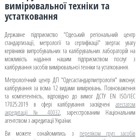
вимірювальної техніки та
устатковання
Державне підприємство "Одеський регіональний центр
стандартизації, метрології та сертифікації" звертає увагу
керівників випробувальних та калібрувальних лабораторій на
можливість надання нашим підприємством послуг з
калібрування засобів вимірювальної техніки та устатковання.
Метрологічний центр ДП "Одесастандартметрологія" виконує
калібрування за всіма 12 видами вимірювань. Повноваження
та компетентність, відповідно до вимог ДСТУ EN ISO/IEC
17025:2019 в сфері калібрування засвідчені
атестатом
акредитації № 40032
, зареєстрованим Національним
агентством з акредитації України.
Ви можете ознайомитись з
переліком груп засобів