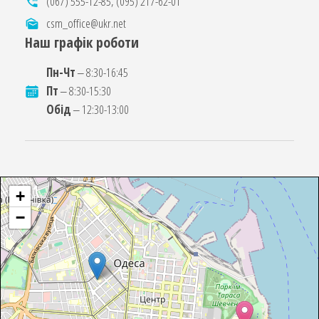
(067) 555-12-85
,
(095) 217-62-01
csm_office@ukr.net
Наш графік роботи
Пн-Чт
‒ 8:30-16:45
Пт
‒ 8:30-15:30
Обід
‒ 12:30-13:00
+
−