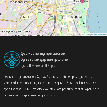
Leaflet
|
©
OpenStreetMap
Державне підприємство
Одесастандартметрологія
Одеса ▮ Миколаїв ▮ Херсон
Державне підприємство «Одеський регіональний центр стандартизації,
метрології та сертифікації», засноване на державній власності, належить до
сфери управління Міністерства економічного розвитку і торгівлі України та є
державним комерційним підприємством.