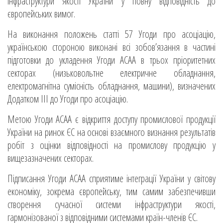
інфраструктури якості України у повну відповідність до
європейських вимог.
На виконання положень статті 57 Угоди про асоціацію,
українською стороною виконані всі зобов’язання в частині
підготовки до укладення Угоди АСАА в трьох пріоритетних
секторах (низьковольтне електричне обладнання,
електромагнітна сумісність обладнання, машини), визначених
Додатком ІІІ до Угоди про асоціацію.
Метою Угоди АСАА є відкриття доступу промислової продукції
України на ринок ЄС на основі взаємного визнання результатів
робіт з оцінки відповідності на промислову продукцію у
вищезазначених секторах.
Підписання Угоди АСАА сприятиме інтеграції України у світову
економіку, зокрема європейську, тим самим забезпечивши
створення сучасної системи інфраструктури якості,
гармонізованої з відповідними системами країн-членів ЄС.