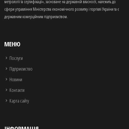
метрології та сертифікації», засноване на державній власності, належить до
сфери управління Міністерства економічного розвитку і торгівлі України та є
державним комерційним підприємством.
МЕНЮ
Послуги
Підприємство
Новини
Контакти
Карта сайту
ІНФОРМАЦІЯ