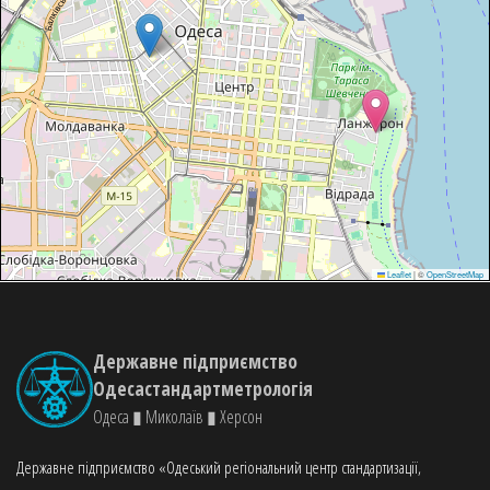
Leaflet
|
©
OpenStreetMap
Державне підприємство
Одесастандартметрологія
Одеса ▮ Миколаїв ▮ Херсон
Державне підприємство «Одеський регіональний центр стандартизації,