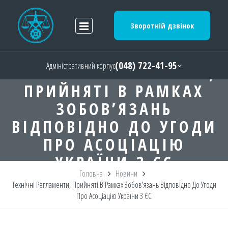
Зворотній дзвінок
(048) 722-41-95
Адміністративний корпус
ТЕХНІЧНІ РЕГЛАМЕНТИ,
ПРИЙНЯТІ В РАМКАХ
ЗОБОВ’ЯЗАНЬ
ВІДПОВІДНО ДО УГОДИ
ПРО АСОЦІАЦІЮ
УКРАЇНИ З ЄС
Головна
Новини
Технічні Регламенти, Прийняті В Рамках Зобов’язань Відповідно До Угоди
Про Асоціацію України З ЄС