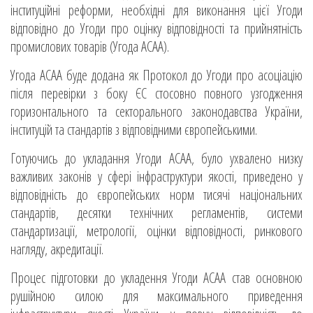
інституційні реформи, необхідні для виконання цієї Угоди
відповідно до Угоди про оцінку відповідності та прийнятність
промислових товарів (Угода АСАА).
Угода АСАА буде додана як Протокол до Угоди про асоціацію
після перевірки з боку ЄС стосовно повного узгодження
горизонтального та секторального законодавства України,
інституцій та стандартів з відповідними європейськими.
Готуючись до укладання Угоди АСАА, було ухвалено низку
важливих законів у сфері інфраструктури якості, приведено у
відповідність до європейських норм тисячі національних
стандартів, десятки технічних регламентів, системи
стандартизації, метрології, оцінки відповідності, ринкового
нагляду, акредитації.
Процес підготовки до укладення Угоди АСАА став основною
рушійною силою для максимального приведення