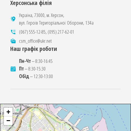
Херсонська філія
Україна, 73000, м. Херсон,
вул. Героїв Територіальної Оборони, 134а
(067) 555-12-85
,
(095) 217-62-01
csm_office@ukr.net
Наш графік роботи
Пн-Чт
‒ 8:30-16:45
Пт
‒ 8:30-15:30
Обід
‒ 12:30-13:00
+
−